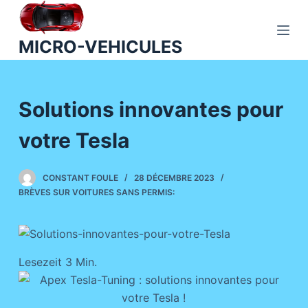
P
a
MICRO-VEHICULES
s
s
e
Solutions innovantes pour
r
a
votre Tesla
u
c
o
CONSTANT FOULE
28 DÉCEMBRE 2023
BRÈVES SUR VOITURES SANS PERMIS:
n
t
e
n
Lesezeit
3
Min.
u