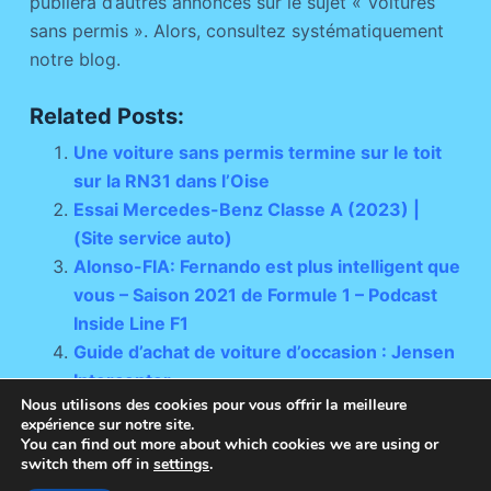
publiera d’autres annonces sur le sujet « Voitures
sans permis ». Alors, consultez systématiquement
notre blog.
Related Posts:
Une voiture sans permis termine sur le toit
sur la RN31 dans l’Oise
Essai Mercedes-Benz Classe A (2023) |
(Site service auto)
Alonso-FIA: Fernando est plus intelligent que
vous – Saison 2021 de Formule 1 – Podcast
Inside Line F1
Guide d’achat de voiture d’occasion : Jensen
Interceptor
Nous utilisons des cookies pour vous offrir la meilleure
expérience sur notre site.
You can find out more about which cookies we are using or
switch them off in
settings
.