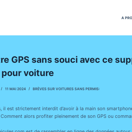
A PR
tre GPS sans souci avec ce sup
 pour voiture
11 MAI 2024
BRÈVES SUR VOITURES SANS PERMIS:
, il est strictement interdit d’avoir à la main son smartpho
 Comment alors profiter pleinement de son GPS ou command
icules.com est de rassembler en ligne des données autour 