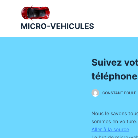
P
a
s
MICRO-VEHICULES
s
e
r
a
Suivez vo
u
c
téléphone
o
n
CONSTANT FOULE
t
e
n
Nous le savons tous
u
sommes en voiture.
Aller à la source
Le but de micro-veh