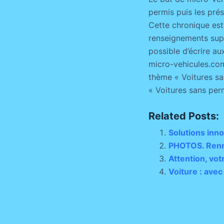
permis puis les pré
Cette chronique est
renseignements suppl
possible d’écrire au
micro-vehicules.com
thème « Voitures san
« Voitures sans per
Related Posts:
Solutions inn
PHOTOS. Rennes
Attention, vo
Voiture : ave