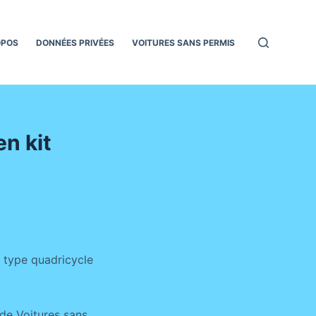
OPOS
DONNÉES PRIVÉES
VOITURES SANS PERMIS
en kit
e type quadricycle
de Voitures sans