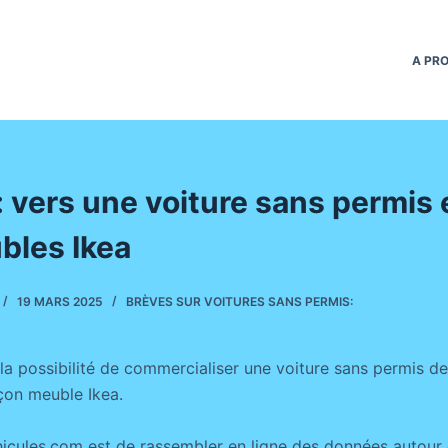
A PR
 : vers une voiture sans permis 
bles Ikea
19 MARS 2025
BRÈVES SUR VOITURES SANS PERMIS:
t la possibilité de commercialiser une voiture sans permis d
açon meuble Ikea.
icules.com est de rassembler en ligne des données autour 