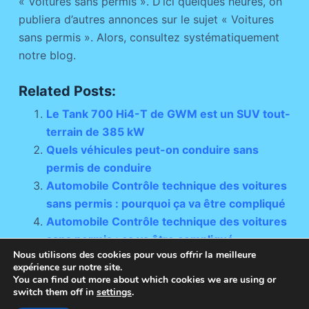
« Voitures sans permis ». D’ici quelques heures, on
publiera d’autres annonces sur le sujet « Voitures
sans permis ». Alors, consultez systématiquement
notre blog.
Related Posts:
Le Tank 700 Hi4-T de GWM est un SUV tout-
terrain de 385 kW
Quels véhicules peut-on conduire sans
permis de conduire
Automobile Contrôle technique des voitures
sans permis : pourquoi ça va être compliqué
Automobile Contrôle technique des voitures
sans permis : ça va être compliqué
Nous utilisons des cookies pour vous offrir la meilleure
expérience sur notre site.
You can find out more about which cookies we are using or
switch them off in
settings
.