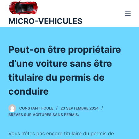
P
a
MICRO-VEHICULES
s
s
e
Peut-on être propriétaire
r
a
d’une voiture sans être
u
c
titulaire du permis de
o
n
conduire
t
e
CONSTANT FOULE
23 SEPTEMBRE 2024
n
BRÈVES SUR VOITURES SANS PERMIS:
u
Vous n’êtes pas encore titulaire du permis de