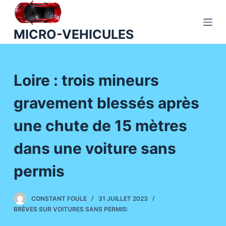
P
a
MICRO-VEHICULES
s
s
e
Loire : trois mineurs
r
a
gravement blessés après
u
c
une chute de 15 mètres
o
n
dans une voiture sans
t
permis
e
n
u
CONSTANT FOULE
31 JUILLET 2023
BRÈVES SUR VOITURES SANS PERMIS: