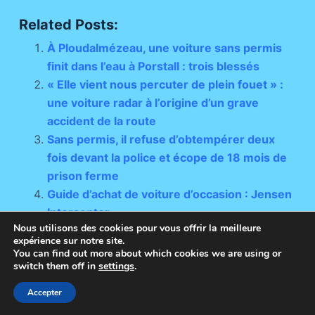
Related Posts:
À Ploudalmézeau, une voiture sans permis
finit dans l’eau à Porstall : trois blessés
« Elle vient nous percuter de plein fouet » :
une voiture radar à l’origine d’un grave
accident de la route
Sans permis, il refuse d’obtempérer deux
fois devant la police et écope de 18 mois de
prison ferme
Guide d’achat de voiture d’occasion : Jensen
Interceptor
Nous utilisons des cookies pour vous offrir la meilleure
expérience sur notre site.
You can find out more about which cookies we are using or
switch them off in
settings
.
Copyright © 2026 - Thème WordPress par
Accepter
CreativeThemes
.