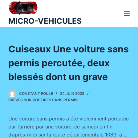
P
a
MICRO-VEHICULES
s
s
e
Cuiseaux Une voiture sans
r
a
permis percutée, deux
u
c
blessés dont un grave
o
n
CONSTANT FOULE
24 JUIN 2023
t
BRÈVES SUR VOITURES SANS PERMIS:
e
n
Une voiture sans permis a été violemment percutée
u
par l’arrière par une voiture, ce samedi en fin
d’après-midi sur la route départementale 1083, à …