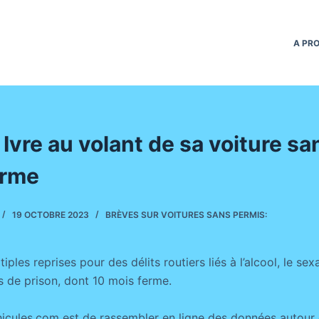
A PR
Ivre au volant de sa voiture sa
erme
19 OCTOBRE 2023
BRÈVES SUR VOITURES SANS PERMIS:
les reprises pour des délits routiers liés à l’alcool, le sex
 de prison, dont 10 mois ferme.
icules.com est de rassembler en ligne des données autour 