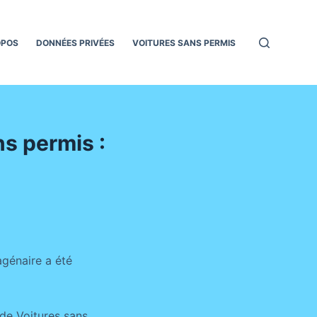
OPOS
DONNÉES PRIVÉES
VOITURES SANS PERMIS
ns permis :
agénaire a été
de Voitures sans