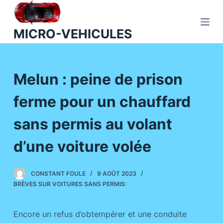
P
a
MICRO-VEHICULES
s
s
e
Melun : peine de prison
r
a
ferme pour un chauffard
u
c
sans permis au volant
o
n
d’une voiture volée
t
e
CONSTANT FOULE
9 AOÛT 2023
n
BRÈVES SUR VOITURES SANS PERMIS:
u
Encore un refus d’obtempérer et une conduite