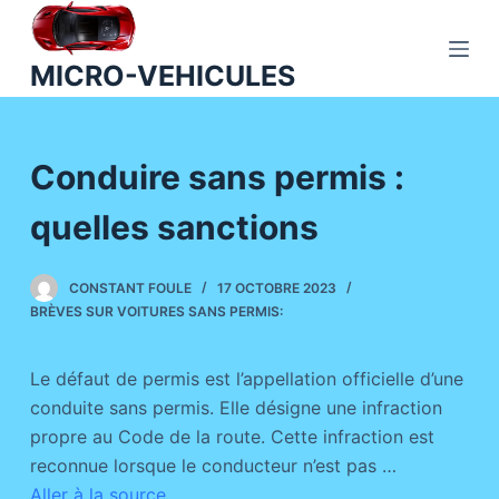
P
a
MICRO-VEHICULES
s
s
e
Conduire sans permis :
r
a
quelles sanctions
u
c
o
CONSTANT FOULE
17 OCTOBRE 2023
BRÈVES SUR VOITURES SANS PERMIS:
n
t
e
Le défaut de permis est l’appellation officielle d’une
n
conduite sans permis. Elle désigne une infraction
u
propre au Code de la route. Cette infraction est
reconnue lorsque le conducteur n’est pas …
Aller à la source