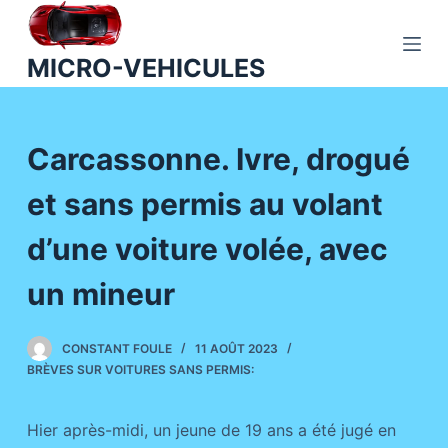
P
a
MICRO-VEHICULES
s
s
e
Carcassonne. Ivre, drogué
r
a
et sans permis au volant
u
c
d’une voiture volée, avec
o
n
un mineur
t
e
CONSTANT FOULE
11 AOÛT 2023
n
BRÈVES SUR VOITURES SANS PERMIS:
u
Hier après-midi, un jeune de 19 ans a été jugé en