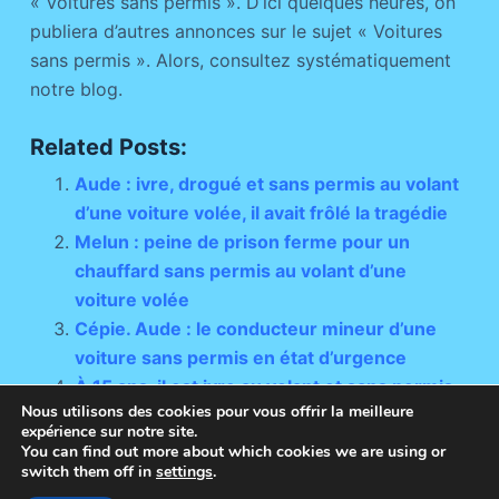
« Voitures sans permis ». D’ici quelques heures, on
publiera d’autres annonces sur le sujet « Voitures
sans permis ». Alors, consultez systématiquement
notre blog.
Related Posts:
Aude : ivre, drogué et sans permis au volant
d’une voiture volée, il avait frôlé la tragédie
Melun : peine de prison ferme pour un
chauffard sans permis au volant d’une
voiture volée
Cépie. Aude : le conducteur mineur d’une
voiture sans permis en état d’urgence
À 15 ans, il est ivre au volant et sans permis
Nous utilisons des cookies pour vous offrir la meilleure
expérience sur notre site.
You can find out more about which cookies we are using or
switch them off in
settings
.