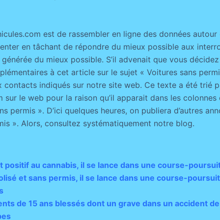
icules.com est de rassembler en ligne des données autour 
senter en tâchant de répondre du mieux possible aux interro
 générée du mieux possible. S’il advenait que vous décidez
émentaires à cet article sur le sujet « Voitures sans permis
x contacts indiqués sur notre site web. Ce texte a été trié 
 sur le web pour la raison qu’il apparait dans les colonnes
s permis ». D’ici quelques heures, on publiera d’autres ann
mis ». Alors, consultez systématiquement notre blog.
 positif au cannabis, il se lance dans une course-poursuit
olisé et sans permis, il se lance dans une course-poursui
s
nts de 15 ans blessés dont un grave dans un accident de
bes