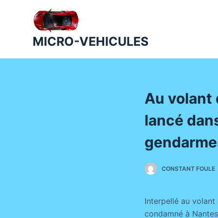
P
a
s
MICRO-VEHICULES
s
e
r
a
Au volant 
u
c
lancé dan
o
n
gendarme
t
e
CONSTANT FOULE
n
u
Interpellé au volan
condamné à Nantes (L