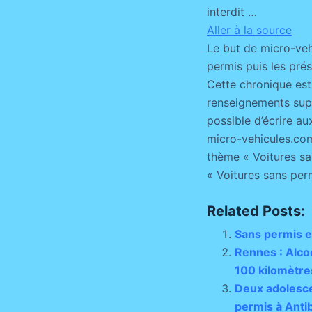
interdit …
Aller à la source
Le but de micro-veh
permis puis les pré
Cette chronique est
renseignements suppl
possible d’écrire au
micro-vehicules.com
thème « Voitures san
« Voitures sans per
Related Posts:
Sans permis et
Rennes : Alco
100 kilomètre
Deux adolesce
permis à Anti