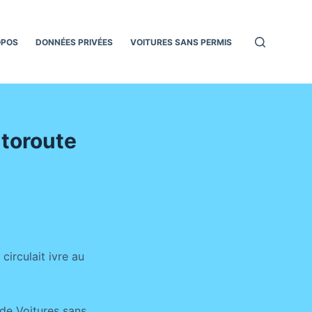
OPOS
DONNÉES PRIVÉES
VOITURES SANS PERMIS
utoroute
irculait ivre au
de Voitures sans