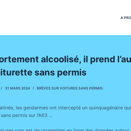
A PR
ortement alcoolisé, il prend l’a
iturette sans permis
31 MARS 2024
BRÈVES SUR VOITURES SANS PERMIS:
atinée, les gendarmes ont intercepté un quinquagénaire qui c
 sans permis sur l’A63 …
icules.com est de rassembler en ligne des données autour 