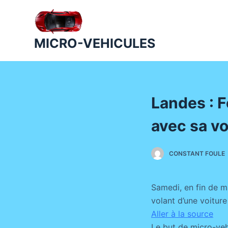
P
a
s
MICRO-VEHICULES
s
e
r
a
Landes : F
u
c
avec sa vo
o
n
CONSTANT FOULE
t
e
n
Samedi, en fin de m
u
volant d’une voiture
Aller à la source
Le but de micro-veh