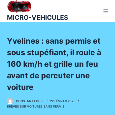
P
a
MICRO-VEHICULES
s
s
e
Yvelines : sans permis et
r
a
sous stupéfiant, il roule à
u
c
160 km/h et grille un feu
o
n
avant de percuter une
t
voiture
e
n
u
CONSTANT FOULE
22 FÉVRIER 2025
BRÈVES SUR VOITURES SANS PERMIS: