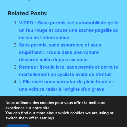
Related Posts:
VIDEO – Sans permis, cet automobiliste grille
un feu rouge et cause une sacrée pagaille au
milieu de l’intersection
Sans permis, sans assurance et sous
stupéfiant : il roule dans une voiture
déclarée volée depuis six mois
Rennes : il roule ivre, sans permis et percute
mortellement un cycliste avant de s’enfuir
« Elle vient nous percuter de plein fouet » :
une voiture radar à l’origine d’un grave
accident de la route
Nous utilisons des cookies pour vous offrir la meilleure
expérience sur notre site.
You can find out more about which cookies we are using or
switch them off in
settings
.
Copyright © 2026 - Thème WordPress par