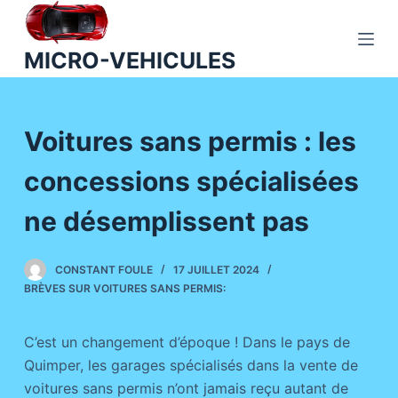
P
a
MICRO-VEHICULES
s
s
e
Voitures sans permis : les
r
a
concessions spécialisées
u
c
ne désemplissent pas
o
n
CONSTANT FOULE
17 JUILLET 2024
t
BRÈVES SUR VOITURES SANS PERMIS:
e
n
C’est un changement d’époque ! Dans le pays de
u
Quimper, les garages spécialisés dans la vente de
voitures sans permis n’ont jamais reçu autant de