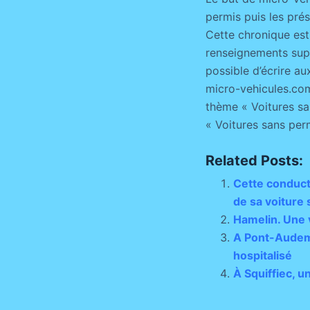
permis puis les pré
Cette chronique est
renseignements suppl
possible d’écrire au
micro-vehicules.com
thème « Voitures san
« Voitures sans per
Related Posts:
Cette conductr
de sa voiture
Hamelin. Une v
A Pont-Audeme
hospitalisé
À Squiffiec, 