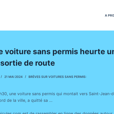
A PR
e voiture sans permis heurte u
sortie de route
21 MAI 2024
BRÈVES SUR VOITURES SANS PERMIS:
h30, une voiture sans permis qui montait vers Saint-Jean-d
rd de la ville, a quitté sa …
icules.com est de rassembler en ligne des données autour 