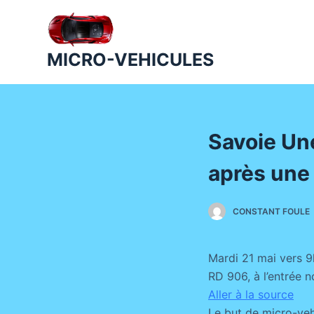
P
a
s
MICRO-VEHICULES
s
e
r
a
Savoie Un
u
c
après une 
o
n
CONSTANT FOULE
t
e
n
Mardi 21 mai vers 9
u
RD 906, à l’entrée no
Aller à la source
Le but de micro-veh