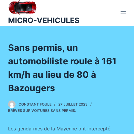
P
a
MICRO-VEHICULES
s
s
e
Sans permis, un
r
a
automobiliste roule à 161
u
c
km/h au lieu de 80 à
o
n
Bazougers
t
e
CONSTANT FOULE
27 JUILLET 2023
n
BRÈVES SUR VOITURES SANS PERMIS:
u
Les gendarmes de la Mayenne ont intercepté