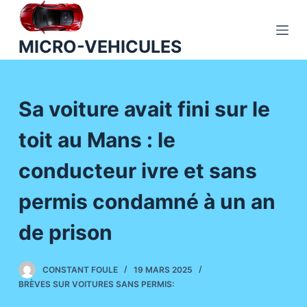
P
a
MICRO-VEHICULES
s
s
e
Sa voiture avait fini sur le
r
a
toit au Mans : le
u
c
conducteur ivre et sans
o
n
permis condamné à un an
t
de prison
e
n
u
CONSTANT FOULE
19 MARS 2025
BRÈVES SUR VOITURES SANS PERMIS: