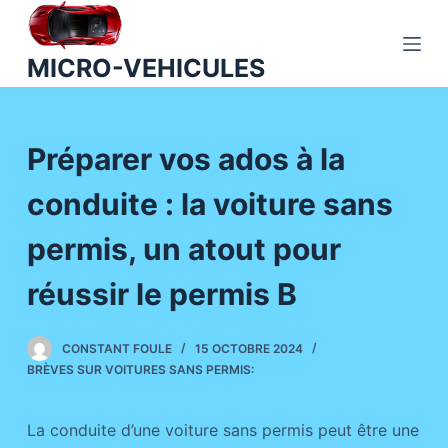
P
a
MICRO-VEHICULES
s
s
e
Préparer vos ados à la
r
a
conduite : la voiture sans
u
c
permis, un atout pour
o
n
réussir le permis B
t
e
CONSTANT FOULE
15 OCTOBRE 2024
n
BRÈVES SUR VOITURES SANS PERMIS:
u
La conduite d’une voiture sans permis peut être une