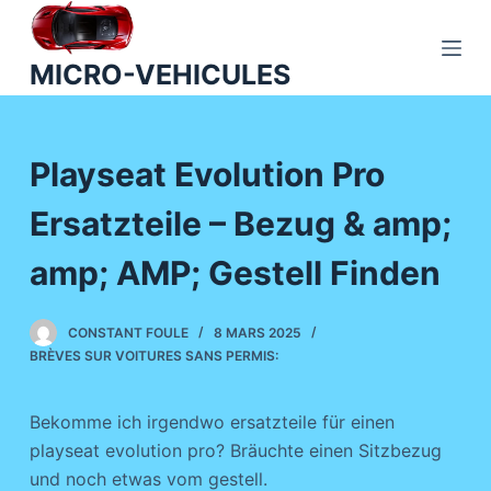
P
a
MICRO-VEHICULES
s
s
e
Playseat Evolution Pro
r
a
Ersatzteile – Bezug & amp;
u
c
amp; AMP; Gestell Finden
o
n
CONSTANT FOULE
8 MARS 2025
t
BRÈVES SUR VOITURES SANS PERMIS:
e
n
Bekomme ich irgendwo ersatzteile für einen
u
playseat evolution pro? Bräuchte einen Sitzbezug
und noch etwas vom gestell.