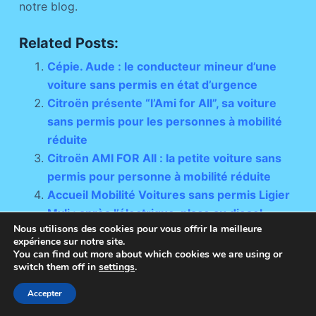
notre blog.
Related Posts:
Cépie. Aude : le conducteur mineur d’une
voiture sans permis en état d’urgence
Citroën présente “l’Ami for All”, sa voiture
sans permis pour les personnes à mobilité
réduite
Citroën AMI FOR All : la petite voiture sans
permis pour personne à mobilité réduite
Accueil Mobilité Voitures sans permis Ligier
Myli : après l’électrique, place au diesel
Nous utilisons des cookies pour vous offrir la meilleure
expérience sur notre site.
You can find out more about which cookies we are using or
switch them off in
settings
.
Copyright © 2026 - Thème WordPress par
Accepter
CreativeThemes
.