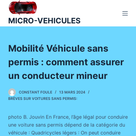
P
a
MICRO-VEHICULES
s
s
e
Mobilité Véhicule sans
r
a
permis : comment assurer
u
c
un conducteur mineur
o
n
CONSTANT FOULE
13 MARS 2024
t
BRÈVES SUR VOITURES SANS PERMIS:
e
n
photo B. Jouvin En France, l’âge légal pour conduire
u
une voiture sans permis dépend de la catégorie du
véhicule : Quadricycles légers : On peut conduire