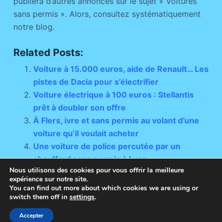
publiera d’autres annonces sur le sujet « Voitures
sans permis ». Alors, consultez systématiquement
notre blog.
Related Posts:
Voiture à 15.000 euros, aide de Renault… Les
pistes de Dacia pour s’électrifier
Voiture électrique à 100 euros : Stellantis
prêt à doubler son offre
À Flers, ivre et sans permis au volant d’une
voiture qu’il voulait acheter
Une voiture de police percutée par un
chauffard sans permis à Lyon
Nous utilisons des cookies pour vous offrir la meilleure
expérience sur notre site.
You can find out more about which cookies we are using or
switch them off in
settings
.
Copyright © 2026 - Thème WordPress par
Accepter
CreativeThemes
.