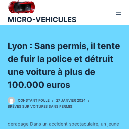
P
a
MICRO-VEHICULES
s
s
e
Lyon : Sans permis, il tente
r
a
de fuir la police et détruit
u
c
une voiture à plus de
o
n
100.000 euros
t
e
CONSTANT FOULE
27 JANVIER 2024
n
BRÈVES SUR VOITURES SANS PERMIS:
u
derapage Dans un accident spectaculaire, un jeune