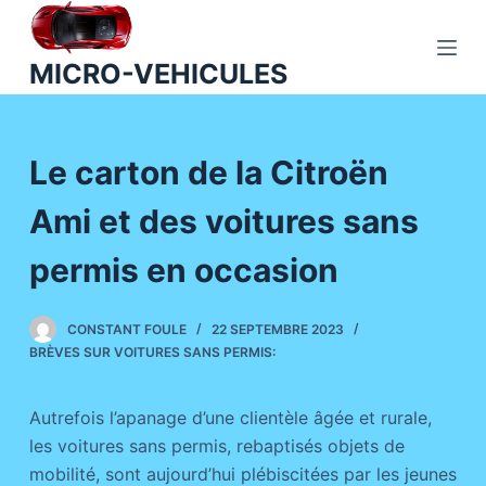
P
a
MICRO-VEHICULES
s
s
e
Le carton de la Citroën
r
a
Ami et des voitures sans
u
c
permis en occasion
o
n
CONSTANT FOULE
22 SEPTEMBRE 2023
t
BRÈVES SUR VOITURES SANS PERMIS:
e
n
Autrefois l’apanage d’une clientèle âgée et rurale,
u
les voitures sans permis, rebaptisés objets de
mobilité, sont aujourd’hui plébiscitées par les jeunes