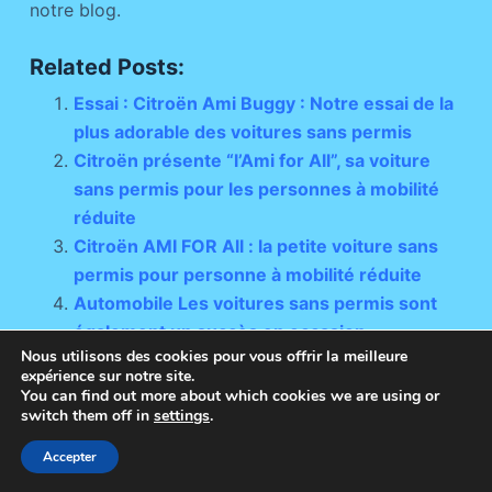
notre blog.
Related Posts:
Essai : Citroën Ami Buggy : Notre essai de la
plus adorable des voitures sans permis
Citroën présente “l’Ami for All”, sa voiture
sans permis pour les personnes à mobilité
réduite
Citroën AMI FOR All : la petite voiture sans
permis pour personne à mobilité réduite
Automobile Les voitures sans permis sont
également un succès en occasion
Nous utilisons des cookies pour vous offrir la meilleure
expérience sur notre site.
You can find out more about which cookies we are using or
switch them off in
settings
.
Copyright © 2026 - Thème WordPress par
Accepter
CreativeThemes
.