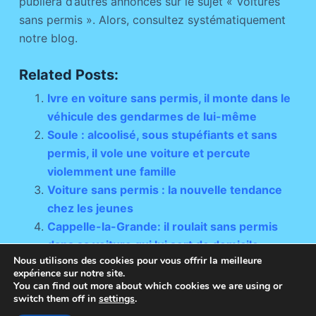
publiera d’autres annonces sur le sujet « Voitures
sans permis ». Alors, consultez systématiquement
notre blog.
Related Posts:
Ivre en voiture sans permis, il monte dans le
véhicule des gendarmes de lui-même
Soule : alcoolisé, sous stupéfiants et sans
permis, il vole une voiture et percute
violemment une famille
Voiture sans permis : la nouvelle tendance
chez les jeunes
Cappelle-la-Grande: il roulait sans permis
dans sa voiture qui lui sert de domicile
Nous utilisons des cookies pour vous offrir la meilleure
expérience sur notre site.
You can find out more about which cookies we are using or
switch them off in
settings
.