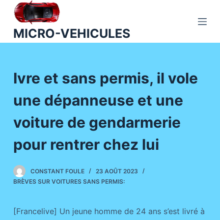
P
a
MICRO-VEHICULES
s
s
e
Ivre et sans permis, il vole
r
a
une dépanneuse et une
u
c
voiture de gendarmerie
o
n
pour rentrer chez lui
t
e
CONSTANT FOULE
23 AOÛT 2023
n
BRÈVES SUR VOITURES SANS PERMIS:
u
[Francelive] Un jeune homme de 24 ans s’est livré à