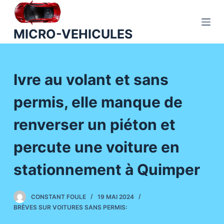
P
a
MICRO-VEHICULES
s
s
e
Ivre au volant et sans
r
a
permis, elle manque de
u
c
renverser un piéton et
o
n
percute une voiture en
t
stationnement à Quimper
e
n
u
CONSTANT FOULE
19 MAI 2024
BRÈVES SUR VOITURES SANS PERMIS: