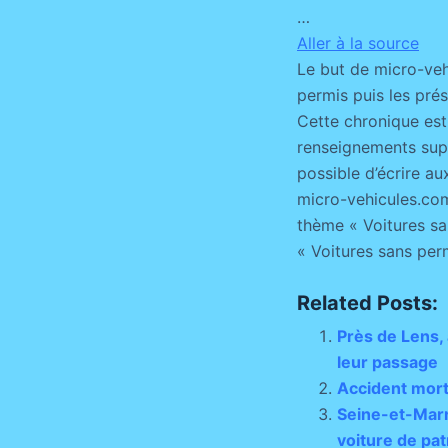
…
Aller à la source
Le but de micro-veh
permis puis les pré
Cette chronique est
renseignements suppl
possible d’écrire au
micro-vehicules.com
thème « Voitures san
« Voitures sans per
Related Posts:
Près de Lens, 
leur passage
Accident morte
Seine-et-Marne
voiture de pat