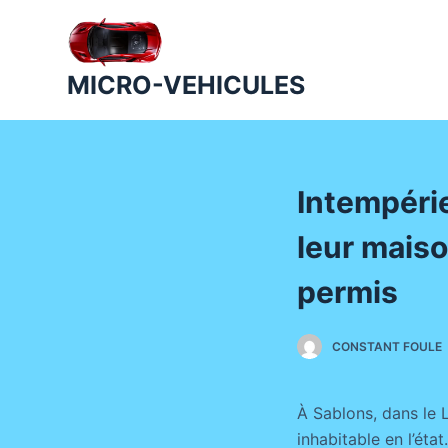
P
a
s
MICRO-VEHICULES
s
e
r
a
Intempérie
u
c
leur maiso
o
n
permis
t
e
CONSTANT FOULE
n
u
À Sablons, dans le L
inhabitable en l’éta