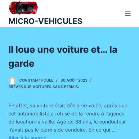
P
a
MICRO-VEHICULES
s
s
e
Il loue une voiture et… la
r
a
garde
u
c
o
CONSTANT FOULE
30 AOÛT 2023
BRÈVES SUR VOITURES SANS PERMIS:
n
t
e
En effet, sa voiture était déclarée volée, après que
n
cet automobiliste a refusé de la rendre à l’agence
u
de location la veille. Âgé de 38 ans, le conducteur
n’avait pas le permis de conduire. En ce qui …
Aller à la source