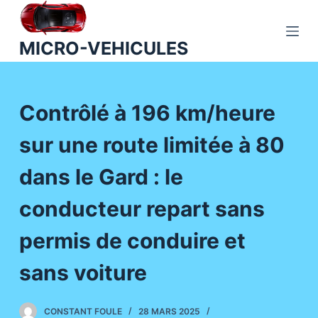
P
a
MICRO-VEHICULES
s
s
e
Contrôlé à 196 km/heure
r
a
sur une route limitée à 80
u
c
dans le Gard : le
o
n
conducteur repart sans
t
permis de conduire et
e
n
sans voiture
u
CONSTANT FOULE
28 MARS 2025