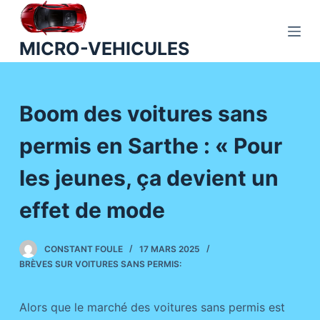
P
a
MICRO-VEHICULES
s
s
e
Boom des voitures sans
r
a
permis en Sarthe : « Pour
u
c
les jeunes, ça devient un
o
n
effet de mode
t
e
CONSTANT FOULE
17 MARS 2025
n
BRÈVES SUR VOITURES SANS PERMIS:
u
Alors que le marché des voitures sans permis est