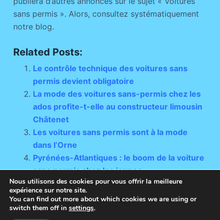
publiera d’autres annonces sur le sujet « Voitures
sans permis ». Alors, consultez systématiquement
notre blog.
Related Posts:
Le contrôle technique des voitures sans
permis devient obligatoire
La mode des voitures sans-permis chez les
ados profite-t-elle au constructeur limousin
Châtenet
Les voitures sans permis sont à la mode
dans l’Orne
Pyrénées-Atlantiques : le boom de la voiture
sans permis chez les jeunes
Nous utilisons des cookies pour vous offrir la meilleure
expérience sur notre site.
You can find out more about which cookies we are using or
switch them off in
settings
.