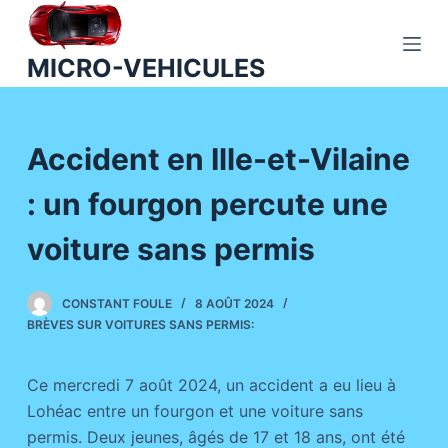
P
a
MICRO-VEHICULES
s
s
e
Accident en Ille-et-Vilaine
r
a
: un fourgon percute une
u
c
voiture sans permis
o
n
CONSTANT FOULE
8 AOÛT 2024
t
BRÈVES SUR VOITURES SANS PERMIS:
e
n
Ce mercredi 7 août 2024, un accident a eu lieu à
u
Lohéac entre un fourgon et une voiture sans
permis. Deux jeunes, âgés de 17 et 18 ans, ont été