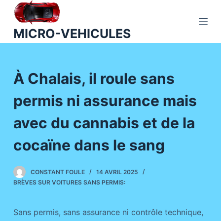
P
a
MICRO-VEHICULES
s
s
e
À Chalais, il roule sans
r
a
permis ni assurance mais
u
c
avec du cannabis et de la
o
n
cocaïne dans le sang
t
e
CONSTANT FOULE
14 AVRIL 2025
n
BRÈVES SUR VOITURES SANS PERMIS:
u
Sans permis, sans assurance ni contrôle technique,