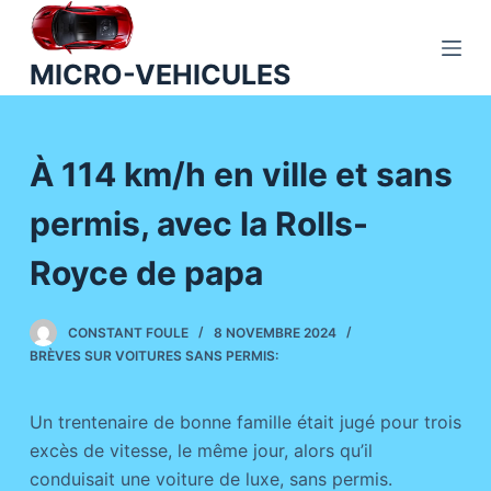
P
a
MICRO-VEHICULES
s
s
e
À 114 km/h en ville et sans
r
a
permis, avec la Rolls-
u
c
Royce de papa
o
n
CONSTANT FOULE
8 NOVEMBRE 2024
t
BRÈVES SUR VOITURES SANS PERMIS:
e
n
Un trentenaire de bonne famille était jugé pour trois
u
excès de vitesse, le même jour, alors qu’il
conduisait une voiture de luxe, sans permis.